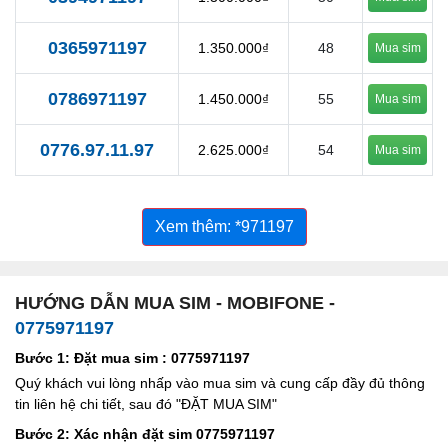
0365971197
1.350.000₫
48
Mua sim
0786971197
1.450.000₫
55
Mua sim
0776.97.11.97
2.625.000₫
54
Mua sim
Xem thêm: *971197
HƯỚNG DẪN MUA SIM - MOBIFONE -
0775971197
Bước 1: Đặt mua sim : 0775971197
Quý khách vui lòng nhấp vào mua sim và cung cấp đầy đủ thông
tin liên hệ chi tiết, sau đó "ĐẶT MUA SIM"
Bước 2: Xác nhận đặt sim 0775971197