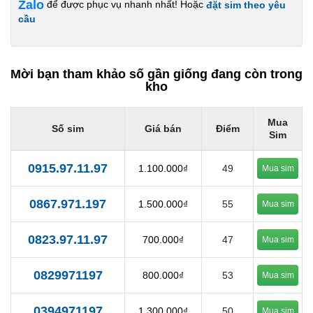
Zalo
để được phục vụ nhanh nhất! Hoặc
đặt sim theo yêu
cầu
Mời bạn tham khảo số gần giống đang còn trong
kho
Mua
Số sim
Giá bán
Điểm
Sim
0915.97.11.97
1.100.000₫
49
Mua sim
0867.971.197
1.500.000₫
55
Mua sim
0823.97.11.97
700.000₫
47
Mua sim
0829971197
800.000₫
53
Mua sim
0394971197
1.300.000₫
50
Mua sim