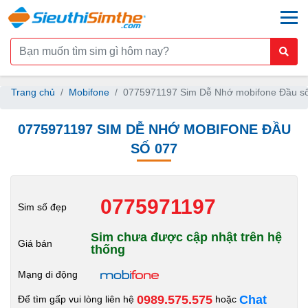
togg
Trang chủ
Mobifone
0775971197 Sim Dễ Nhớ mobifone Đầu s
0775971197 SIM DỄ NHỚ MOBIFONE ĐẦU
SỐ 077
0775971197
Sim số đẹp
Sim chưa được cập nhật trên hệ
Giá bán
thống
Mạng di động
0989.575.575
Chat
Để tìm gấp vui lòng liên hệ
hoặc