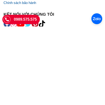
Chính sách bảo hành
KẾT NỐI VỚI CHÚNG TÔI
0989.575.575
SIÊU THỊ SIM THẺ
Sieuthisimthe.com là trang web chuyên về
sim số đẹp
- Một dịch vụ
của Công ty TNHH SHOPSUMO
Giấy phép KD số 0107957761 cấp tại Sở Kế hoạch và đầu tư Hà Nội.
Văn phòng: 73 Trường Chinh, Phương Liệt, Hà Nội
Ngày làm việc: Thứ hai - CN
Hotline:
0989.575.575
Giờ mở cửa: 8h - 18h00
Email: info@sieuthisimthe.com