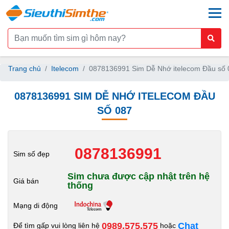
togg
Trang chủ
Itelecom
0878136991 Sim Dễ Nhớ itelecom Đầu số 
0878136991 SIM DỄ NHỚ ITELECOM ĐẦU
SỐ 087
0878136991
Sim số đẹp
Sim chưa được cập nhật trên hệ
Giá bán
thống
Mạng di động
0989.575.575
Chat
Để tìm gấp vui lòng liên hệ
hoặc