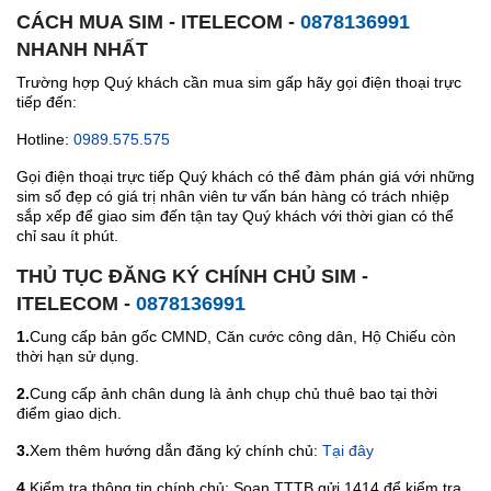
CÁCH MUA SIM - ITELECOM -
0878136991
NHANH NHẤT
Trường hợp Quý khách cần mua sim gấp hãy gọi điện thoại trực
tiếp đến:
Hotline:
0989.575.575
Gọi điện thoại trực tiếp Quý khách có thể đàm phán giá với những
sim số đẹp có giá trị nhân viên tư vấn bán hàng có trách nhiệp
sắp xếp để giao sim đến tận tay Quý khách với thời gian có thể
chỉ sau ít phút.
THỦ TỤC ĐĂNG KÝ CHÍNH CHỦ SIM -
ITELECOM -
0878136991
1.
Cung cấp bản gốc CMND, Căn cước công dân, Hộ Chiếu còn
thời hạn sử dụng.
2.
Cung cấp ảnh chân dung là ảnh chụp chủ thuê bao tại thời
điểm giao dịch.
3.
Xem thêm hướng dẫn đăng ký chính chủ:
Tại đây
4.
Kiểm tra thông tin chính chủ: Soạn TTTB gửi 1414 để kiểm tra