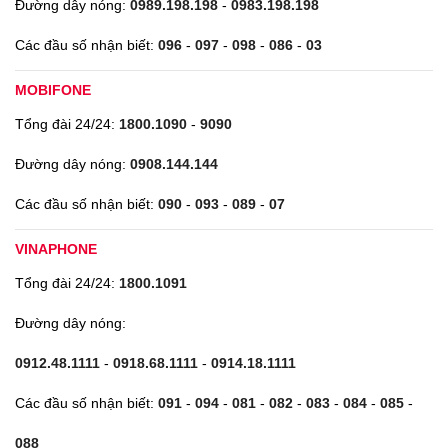
Đường dây nóng:
0989.198.198
-
0983.198.198
Các đầu số nhận biết:
096
-
097
-
098
-
086
-
03
MOBIFONE
Tổng đài 24/24:
1800.1090
-
9090
Đường dây nóng:
0908.144.144
Các đầu số nhận biết:
090
-
093
-
089
-
07
VINAPHONE
Tổng đài 24/24:
1800.1091
Đường dây nóng:
0912.48.1111
-
0918.68.1111
-
0914.18.1111
Các đầu số nhận biết:
091
-
094
-
081
-
082
-
083
-
084
-
085
-
088