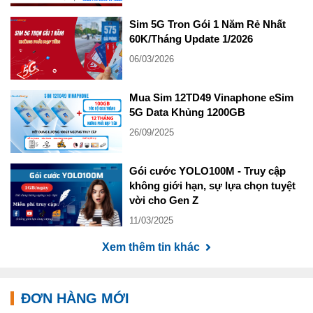
Sim 5G Tron Gói 1 Năm Rẻ Nhất
60K/Tháng Update 1/2026
06/03/2026
Mua Sim 12TD49 Vinaphone eSim
5G Data Khủng 1200GB
26/09/2025
Gói cước YOLO100M - Truy cập
không giới hạn, sự lựa chọn tuyệt
vời cho Gen Z
11/03/2025
Xem thêm tin khác
ĐƠN HÀNG MỚI