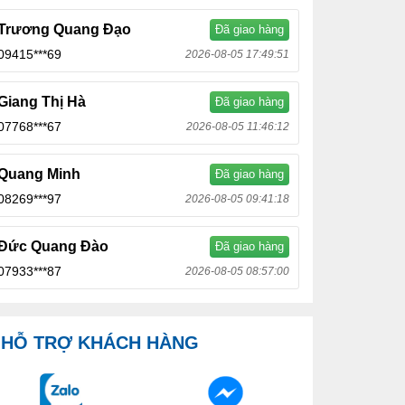
Trương Quang Đạo
Đã giao hàng
09415***69
2026-08-05 17:49:51
Giang Thị Hà
Đã giao hàng
07768***67
2026-08-05 11:46:12
Quang Minh
Đã giao hàng
08269***97
2026-08-05 09:41:18
Đức Quang Đào
Đã giao hàng
07933***87
2026-08-05 08:57:00
HỖ TRỢ KHÁCH HÀNG