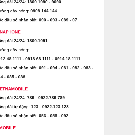
ng đài 24/24:
1800.1090
-
9090
ường dây nóng:
0908.144.144
c đầu số nhận biết:
090
-
093
-
089
-
07
INAPHONE
ng đài 24/24:
1800.1091
ường dây nóng:
912.48.1111
-
0918.68.1111
-
0914.18.1111
c đầu số nhận biết:
091
-
094
-
081
-
082
-
083
-
84
-
085
-
088
IETNAMOBILE
ng đài 24/24:
789
-
0922.789.789
ng đài tự động:
123
-
0922.123.123
c đầu số nhận biết:
056
-
058
-
092
MOBILE