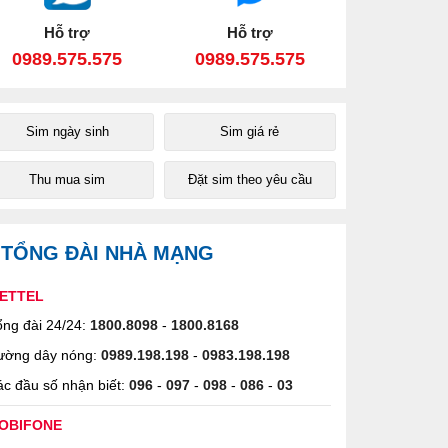
Hỗ trợ
Hỗ trợ
0989.575.575
0989.575.575
Sim ngày sinh
Sim giá rẻ
Thu mua sim
Đặt sim theo yêu cầu
TỔNG ĐÀI NHÀ MẠNG
IETTEL
ng đài 24/24:
1800.8098
-
1800.8168
ường dây nóng:
0989.198.198
-
0983.198.198
c đầu số nhận biết:
096
-
097
-
098
-
086
-
03
OBIFONE