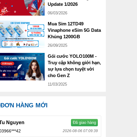
Update 1/2026
06/03/2026
Mua Sim 12TD49
Vinaphone eSim 5G Data
Khủng 1200GB
26/09/2025
Gói cước YOLO100M -
Truy cập không giới hạn,
sự lựa chọn tuyệt vời
cho Gen Z
11/03/2025
ĐƠN HÀNG MỚI
Tu Nguyen
Đã giao hàng
03966***42
2026-08-06 07:09:39