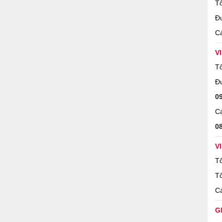
Tổ
Đ
Cá
V
Tổ
Đ
0
Cá
0
V
Tổ
Tổ
Cá
G