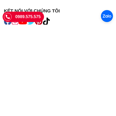
KẾT NỐI VỚI CHÚNG TÔI
0989.575.575
SIÊU THỊ SIM THẺ
Sieuthisimthe.com là trang web chuyên về
sim số đẹp
- Một dịch vụ
của Công ty TNHH SHOPSUMO
Giấy phép KD số 0107957761 cấp tại Sở Kế hoạch và đầu tư Hà Nội.
Văn phòng: 73 Trường Chinh, Phương Liệt, Hà Nội
Ngày làm việc: Thứ hai - CN
Hotline:
0989.575.575
Giờ mở cửa: 8h - 18h00
Email: info@sieuthisimthe.com
Copyright © Siêu Thị Sim Thẻ 2026