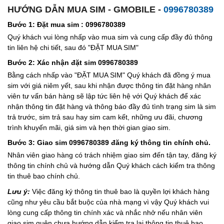
HƯỚNG DẪN MUA SIM - GMOBILE -
0996780389
Bước 1: Đặt mua sim : 0996780389
Quý khách vui lòng nhấp vào mua sim và cung cấp đầy đủ thông
tin liên hệ chi tiết, sau đó "ĐẶT MUA SIM"
Bước 2: Xác nhận đặt sim 0996780389
Bằng cách nhấp vào "ĐẶT MUA SIM" Quý khách đã đồng ý mua
sim với giá niêm yết, sau khi nhận được thông tin đặt hàng nhân
viên tư vấn bán hàng sẽ lập tức liên hệ với Quý khách để xác
nhận thông tin đặt hàng và thông báo đầy đủ tình trạng sim là sim
trả trước, sim trả sau hay sim cam kết, những ưu đãi, chương
trình khuyến mãi, giá sim và hẹn thời gian giao sim.
Bước 3: Giao sim 0996780389 đăng ký thông tin chính chủ.
Nhân viên giao hàng có trách nhiệm giao sim đến tận tay, đăng ký
thông tin chính chủ và hướng dẫn Quý khách cách kiểm tra thông
tin thuê bao chính chủ.
Lưu ý:
Việc đăng ký thông tin thuê bao là quyền lợi khách hàng
cũng như yêu cầu bắt buộc của nhà mạng vì vậy Quý khách vui
lòng cung cấp thông tin chính xác và nhắc nhở nếu nhân viên
giao sim quên chưa hướng dẫn kiểm tra lại thông tin thuê bao