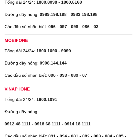
Tổng đài 24/24:
1800.8098
-
1800.8168
Đường dây nóng:
0989.198.198
-
0983.198.198
Các đầu số nhận biết:
096
-
097
-
098
-
086
-
03
MOBIFONE
Tổng đài 24/24:
1800.1090
-
9090
Đường dây nóng:
0908.144.144
Các đầu số nhận biết:
090
-
093
-
089
-
07
VINAPHONE
Tổng đài 24/24:
1800.1091
Đường dây nóng:
0912.48.1111
-
0918.68.1111
-
0914.18.1111
Các đầu số nhận biết:
091
-
094
-
081
-
082
-
083
-
084
-
085
-