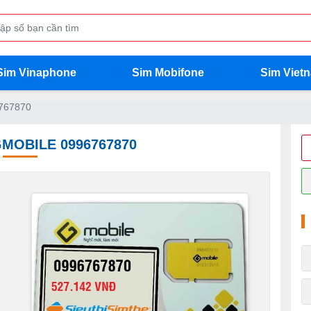
Sim Vinaphone
Sim Mobifone
Sim Viet
767870
GMOBILE 0996767870