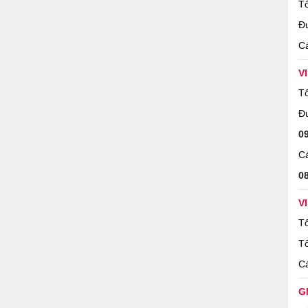
Tổ
Đ
Cá
V
Tổ
Đ
0
Cá
0
V
Tổ
Tổ
Cá
G