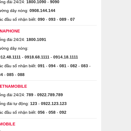
ng đài 24/24:
1800.1090
-
9090
ường dây nóng:
0908.144.144
c đầu số nhận biết:
090
-
093
-
089
-
07
INAPHONE
ng đài 24/24:
1800.1091
ường dây nóng:
912.48.1111
-
0918.68.1111
-
0914.18.1111
c đầu số nhận biết:
091
-
094
-
081
-
082
-
083
-
84
-
085
-
088
IETNAMOBILE
ng đài 24/24:
789
-
0922.789.789
ng đài tự động:
123
-
0922.123.123
c đầu số nhận biết:
056
-
058
-
092
MOBILE