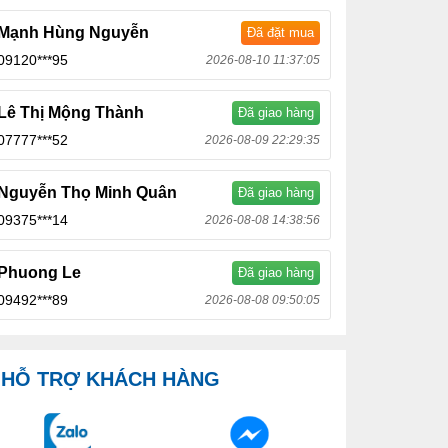
Mạnh Hùng Nguyễn
Đã đặt mua
09120***95
2026-08-10 11:37:05
Lê Thị Mộng Thành
Đã giao hàng
07777***52
2026-08-09 22:29:35
Nguyễn Thọ Minh Quân
Đã giao hàng
09375***14
2026-08-08 14:38:56
Phuong Le
Đã giao hàng
09492***89
2026-08-08 09:50:05
HỖ TRỢ KHÁCH HÀNG