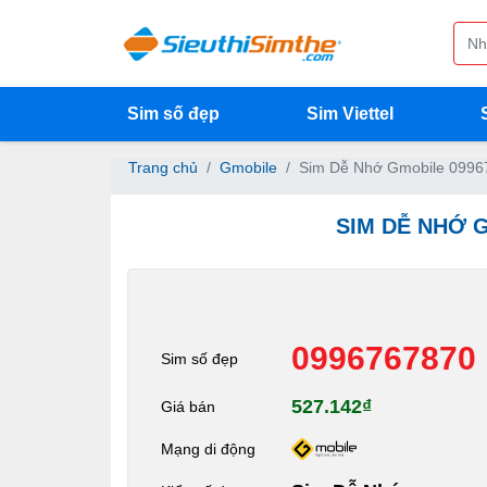
Sim số đẹp
Sim Viettel
Trang chủ
Gmobile
Sim Dễ Nhớ Gmobile 0996
SIM DỄ NHỚ 
0996767870
Sim số đẹp
527.142₫
Giá bán
Mạng di động