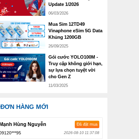
Update 1/2026
06/03/2026
Mua Sim 12TD49
Vinaphone eSim 5G Data
Khủng 1200GB
26/09/2025
Gói cước YOLO100M -
Truy cập không giới hạn,
sự lựa chọn tuyệt vời
cho Gen Z
11/03/2025
ĐƠN HÀNG MỚI
Mạnh Hùng Nguyễn
Đã đặt mua
09120***95
2026-08-10 11:37:08