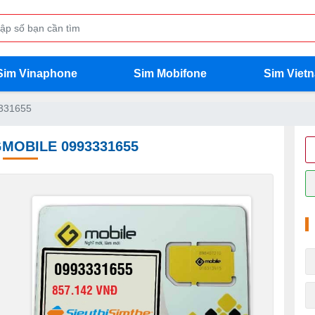
Sim Vinaphone
Sim Mobifone
Sim Viet
331655
GMOBILE 0993331655