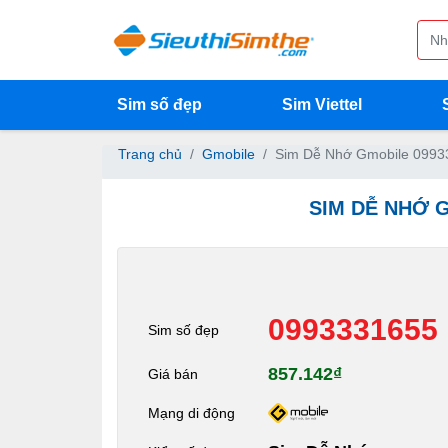
Sim số đẹp
Sim Viettel
Trang chủ
Gmobile
Sim Dễ Nhớ Gmobile 0993
SIM DỄ NHỚ 
0993331655
Sim số đẹp
857.142₫
Giá bán
Mạng di động