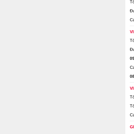
Tổ
Đ
Cá
V
Tổ
Đ
0
Cá
0
V
Tổ
Tổ
Cá
G