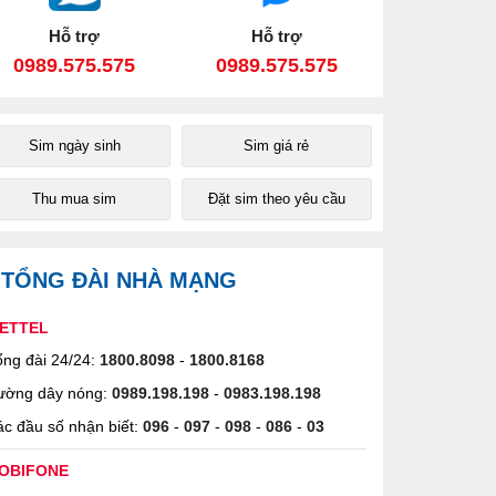
Hỗ trợ
Hỗ trợ
0989.575.575
0989.575.575
Sim ngày sinh
Sim giá rẻ
Thu mua sim
Đặt sim theo yêu cầu
TỔNG ĐÀI NHÀ MẠNG
IETTEL
ng đài 24/24:
1800.8098
-
1800.8168
ường dây nóng:
0989.198.198
-
0983.198.198
c đầu số nhận biết:
096
-
097
-
098
-
086
-
03
OBIFONE