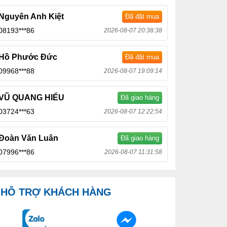
Nguyên Anh Kiệt
Đã đặt mua
08193***86
2026-08-07 20:38:38
Hồ Phước Đức
Đã đặt mua
09968***88
2026-08-07 19:09:14
VŨ QUANG HIẾU
Đã giao hàng
03724***63
2026-08-07 12:22:54
Đoàn Văn Luân
Đã giao hàng
07996***86
2026-08-07 11:31:58
HỖ TRỢ KHÁCH HÀNG