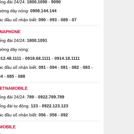
ng đài 24/24:
1800.1090
-
9090
ường dây nóng:
0908.144.144
c đầu số nhận biết:
090
-
093
-
089
-
07
INAPHONE
ng đài 24/24:
1800.1091
ường dây nóng:
912.48.1111
-
0918.68.1111
-
0914.18.1111
c đầu số nhận biết:
091
-
094
-
081
-
082
-
083
-
84
-
085
-
088
IETNAMOBILE
ng đài 24/24:
789
-
0922.789.789
ng đài tự động:
123
-
0922.123.123
c đầu số nhận biết:
056
-
058
-
092
MOBILE