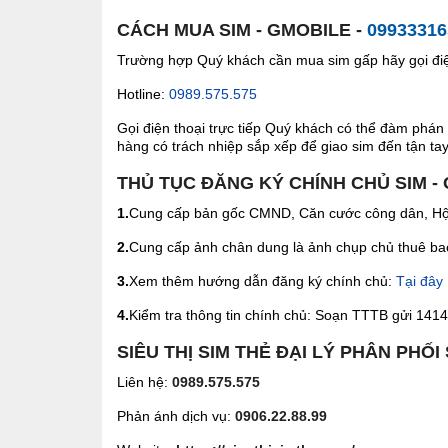
CÁCH MUA SIM - GMOBILE -
09933316
Trường hợp Quý khách cần mua sim gấp hãy gọi điện
Hotline:
0989.575.575
Gọi điện thoại trực tiếp Quý khách có thể đàm phán 
hàng có trách nhiệp sắp xếp để giao sim đến tận tay 
THỦ TỤC ĐĂNG KÝ CHÍNH CHỦ SIM -
1.
Cung cấp bản gốc CMND, Căn cước công dân, Hộ 
2.
Cung cấp ảnh chân dung là ảnh chụp chủ thuê bao 
3.
Xem thêm hướng dẫn đăng ký chính chủ:
Tại đây
4.
Kiểm tra thông tin chính chủ: Soạn TTTB gửi 1414 
SIÊU THỊ SIM THẺ ĐẠI LÝ PHÂN PHỐI
Liên hệ:
0989.575.575
Phản ánh dịch vụ:
0906.22.88.99