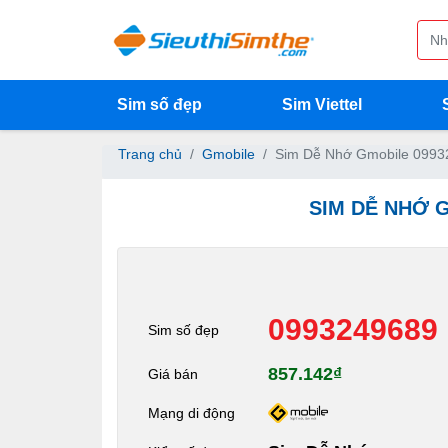
Sim số đẹp
Sim Viettel
Trang chủ
Gmobile
Sim Dễ Nhớ Gmobile 0993
SIM DỄ NHỚ 
0993249689
Sim số đẹp
857.142₫
Giá bán
Mạng di động