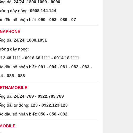
ng đài 24/24:
1800.1090
-
9090
ường dây nóng:
0908.144.144
c đầu số nhận biết:
090
-
093
-
089
-
07
INAPHONE
ng đài 24/24:
1800.1091
ường dây nóng:
912.48.1111
-
0918.68.1111
-
0914.18.1111
c đầu số nhận biết:
091
-
094
-
081
-
082
-
083
-
84
-
085
-
088
IETNAMOBILE
ng đài 24/24:
789
-
0922.789.789
ng đài tự động:
123
-
0922.123.123
c đầu số nhận biết:
056
-
058
-
092
MOBILE