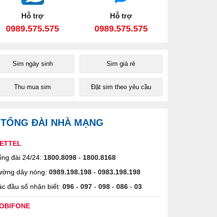
Hỗ trợ
Hỗ trợ
0989.575.575
0989.575.575
Sim ngày sinh
Sim giá rẻ
Thu mua sim
Đặt sim theo yêu cầu
TỔNG ĐÀI NHÀ MẠNG
IETTEL
ng đài 24/24:
1800.8098
-
1800.8168
ường dây nóng:
0989.198.198
-
0983.198.198
c đầu số nhận biết:
096
-
097
-
098
-
086
-
03
OBIFONE