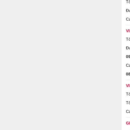
Tổ
Đ
Cá
V
Tổ
Đ
0
Cá
0
V
Tổ
Tổ
Cá
G