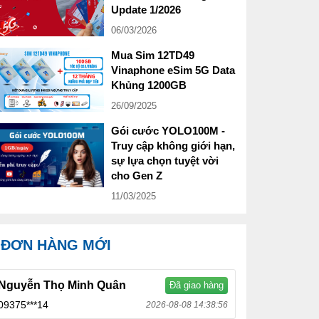
Update 1/2026
06/03/2026
Mua Sim 12TD49
Vinaphone eSim 5G Data
Khủng 1200GB
26/09/2025
Gói cước YOLO100M -
Truy cập không giới hạn,
sự lựa chọn tuyệt vời
cho Gen Z
11/03/2025
ĐƠN HÀNG MỚI
Nguyễn Thọ Minh Quân
Đã giao hàng
09375***14
2026-08-08 14:38:56