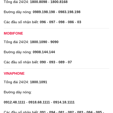
Tổng đài 24/24:
1800.8098
-
1800.8168
Đường dây nóng:
0989.198.198
-
0983.198.198
Các đầu số nhận biết:
096
-
097
-
098
-
086
-
03
MOBIFONE
Tổng đài 24/24:
1800.1090
-
9090
Đường dây nóng:
0908.144.144
Các đầu số nhận biết:
090
-
093
-
089
-
07
VINAPHONE
Tổng đài 24/24:
1800.1091
Đường dây nóng:
0912.48.1111
-
0918.68.1111
-
0914.18.1111
Các đầu số nhận biết:
091
-
094
-
081
-
082
-
083
-
084
-
085
-