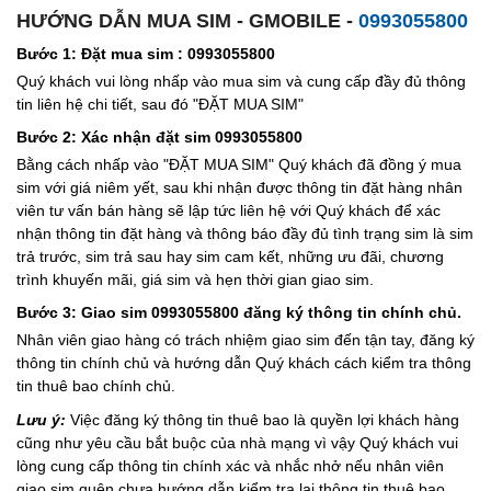
HƯỚNG DẪN MUA SIM - GMOBILE -
0993055800
Bước 1: Đặt mua sim : 0993055800
Quý khách vui lòng nhấp vào mua sim và cung cấp đầy đủ thông
tin liên hệ chi tiết, sau đó "ĐẶT MUA SIM"
Bước 2: Xác nhận đặt sim 0993055800
Bằng cách nhấp vào "ĐẶT MUA SIM" Quý khách đã đồng ý mua
sim với giá niêm yết, sau khi nhận được thông tin đặt hàng nhân
viên tư vấn bán hàng sẽ lập tức liên hệ với Quý khách để xác
nhận thông tin đặt hàng và thông báo đầy đủ tình trạng sim là sim
trả trước, sim trả sau hay sim cam kết, những ưu đãi, chương
trình khuyến mãi, giá sim và hẹn thời gian giao sim.
Bước 3: Giao sim 0993055800 đăng ký thông tin chính chủ.
Nhân viên giao hàng có trách nhiệm giao sim đến tận tay, đăng ký
thông tin chính chủ và hướng dẫn Quý khách cách kiểm tra thông
tin thuê bao chính chủ.
Lưu ý:
Việc đăng ký thông tin thuê bao là quyền lợi khách hàng
cũng như yêu cầu bắt buộc của nhà mạng vì vậy Quý khách vui
lòng cung cấp thông tin chính xác và nhắc nhở nếu nhân viên
giao sim quên chưa hướng dẫn kiểm tra lại thông tin thuê bao