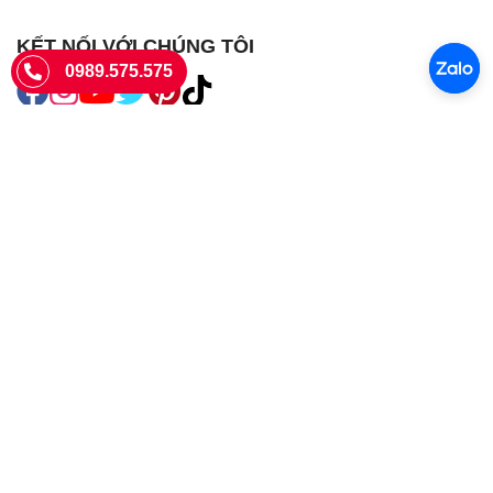
KẾT NỐI VỚI CHÚNG TÔI
0989.575.575
SIÊU THỊ SIM THẺ
Sieuthisimthe.com là trang web chuyên về
sim số đẹp
- Một dịch vụ
của Công ty TNHH SHOPSUMO
Giấy phép KD số 0107957761 cấp tại Sở Kế hoạch và đầu tư Hà Nội.
Văn phòng: 73 Trường Chinh, Phương Liệt, Hà Nội
Ngày làm việc: Thứ hai - CN
Hotline:
0989.575.575
Giờ mở cửa: 8h - 18h00
Email: info@sieuthisimthe.com
Copyright © Siêu Thị Sim Thẻ 2026